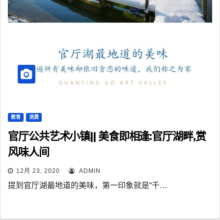
教育
消费
官厅公共艺术小镇|| 美食即相逢:官厅湖畔,赏
风味人间
12月 23, 2020
ADMIN
提到官厅湖最地道的美味，第一印象就是“千…