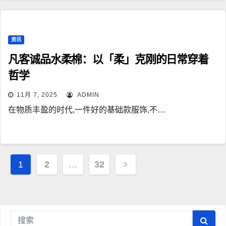
资讯
凡客诚品水柔棉：以「柔」克刚的日常穿着
哲学
11月 7, 2025
ADMIN
在物质丰盈的时代,一件好的基础款服饰,不…
文
1
2
…
32
章
导