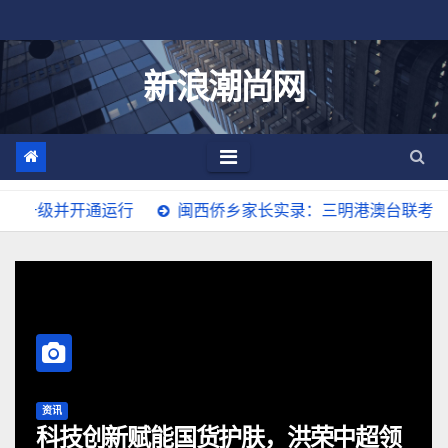
跳
至
内
新浪潮尚网
容
运行
闽西侨乡家长实录：三明港澳台联考培训机构稀缺，跨
资讯
多房间移动更方便的成长椅推荐哪个