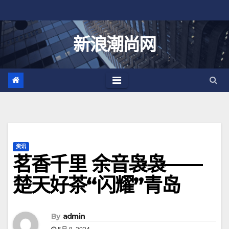
跳
至
内
新浪潮尚网
容
资讯
茗香千里 余音袅袅——
楚天好茶“闪耀”青岛
By
admin