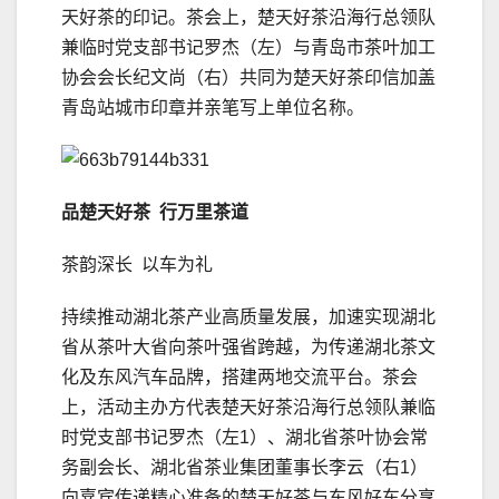
天好茶的印记。茶会上，楚天好茶沿海行总领队
兼临时党支部
书记
罗杰（左）与青岛市茶叶加工
协会会长纪文尚（右）共同为楚天好茶印信加盖
青岛站城市印章并亲笔写上单位名称。
品楚天好茶 行万里茶道
茶韵深长 以车为礼
持续推动湖北茶产业高质量发展，加速实现湖北
省从茶叶大省向茶叶强省跨越，为传递湖北茶文
化及东风汽车品牌，搭建两地交流平台。茶会
上，活动主办方代表楚天好茶沿海行总领队兼临
时党支部
书记
罗杰（左1）、湖北省茶叶协会常
务副会长、湖北省茶业集团董事长李云（右1）
向嘉宾传递精心准备的楚天好茶与东风好车分享