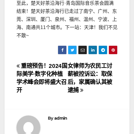
至此，楚天好茶沿海行·青岛国际音乐茶会圆满
结束！楚天好茶沿海行已走过了南宁、广州、东
莞、深圳、厦门、泉州、福州、温州、宁波、上
海、南通共11个城市。下一站：天津！我们不见
不散~
文
重磅预告！2024国
女律师为农民工讨
际美学·数字化种植
薪被控诉讼：取保
章
学术峰会即将盛大召
后，家属确认其被
导
开
逮捕
航
By
admin