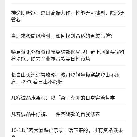
神逸助听器：惠耳高端力作，性能无可挑剔，隐形更
省心
当追求极简风格时，如何找到合适的男装品牌？
特易资讯外贸资讯宝突破数据局限！新上验证买家推
荐功能，助力企业抢占欧美日韩市场
长白山天池追雪攻略：波司登轻量极寒款登山不压
肩，-25℃看日出不缩脖
凡客诚品水柔棉：以「柔」克刚的日常穿着哲学
凡客诚品牛仔裤：一件基础款的自我修养
10·11加密大暴跌启示录：活下来的，才有资格谈未