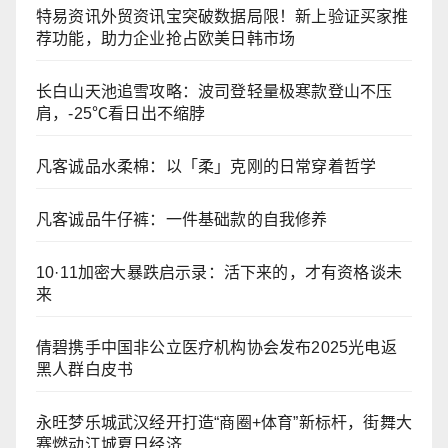
特易资讯外贸资讯宝突破数据局限！新上验证买家推
荐功能，助力企业抢占欧美日韩市场
长白山天池追雪攻略：波司登轻量极寒款登山不压
肩，-25℃看日出不缩脖
凡客诚品水柔棉：以「柔」克刚的日常穿着哲学
凡客诚品牛仔裤：一件基础款的自我修养
10·11加密大暴跌启示录：活下来的，才有资格谈未
来
倩碧携手中国非公立医疗机构协会发布2025光电返
黑人群白皮书
永旺梦乐城武汉经开打造“商圈+体育”新标杆，街舞大
赛燃动江城夏日经济