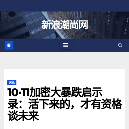
跳
至
内
新浪潮尚网
容
资讯
10·11加密大暴跌启示
录：活下来的，才有资格
谈未来