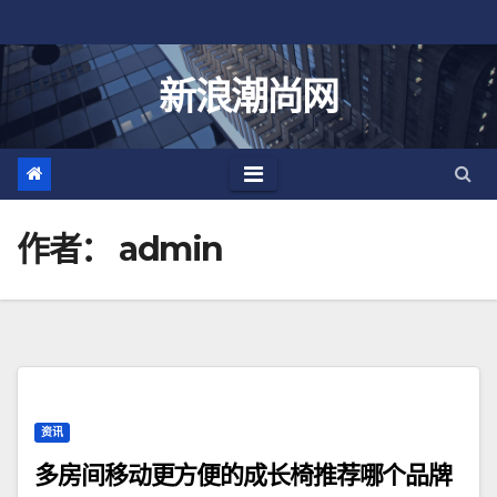
跳
至
内
新浪潮尚网
容
作者：
admin
资讯
多房间移动更方便的成长椅推荐哪个品牌