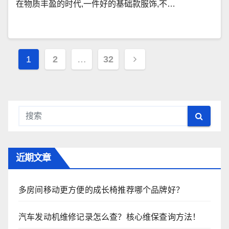
在物质丰盈的时代,一件好的基础款服饰,不…
文
1
2
…
32
章
导
航
近期文章
多房间移动更方便的成长椅推荐哪个品牌好？
汽车发动机维修记录怎么查？核心维保查询方法！