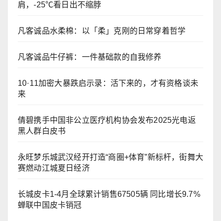
肩，-25℃看日出不缩脖
凡客诚品水柔棉：以「柔」克刚的日常穿着哲学
凡客诚品牛仔裤：一件基础款的自我修养
10·11加密大暴跌启示录：活下来的，才有资格谈未
来
倩碧携手中国非公立医疗机构协会发布2025光电返
黑人群白皮书
永旺梦乐城武汉经开打造“商圈+体育”新标杆，街舞大
赛燃动江城夏日经济
长城皮卡1-4月全球累计销售67505辆 同比增长9.7%
蝉联中国皮卡销冠