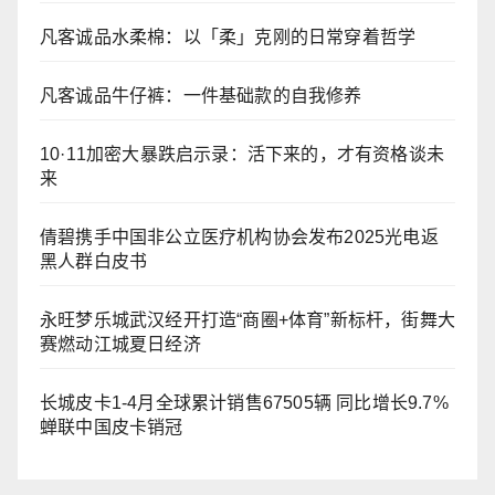
凡客诚品水柔棉：以「柔」克刚的日常穿着哲学
凡客诚品牛仔裤：一件基础款的自我修养
10·11加密大暴跌启示录：活下来的，才有资格谈未
来
倩碧携手中国非公立医疗机构协会发布2025光电返
黑人群白皮书
永旺梦乐城武汉经开打造“商圈+体育”新标杆，街舞大
赛燃动江城夏日经济
长城皮卡1-4月全球累计销售67505辆 同比增长9.7%
蝉联中国皮卡销冠