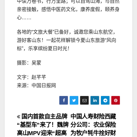
中读万卷书，行万里路；可以自驾山海，与自然
亲密接触，感悟中医药文化，康养度假，颐养身
心……
各地的“文旅大餐”已备好，诚邀您乘山东航空，
游好客山东！一起花样解锁今夏山东旅游“风向
标”，乐享缤纷夏日时光！
摄影：吴蒙
文字：赵芊芊
来源：中国日报网
文
国内首款自主品牌
中国人寿财险西藏
“基型车”来了！魏牌
分公司：农业保险
章
高山MPV迎来“超高
为牧户牦牛拴好财