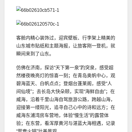
客舱内精心装饰过，迎宾壁板、行李架上精美的
山东城市贴纸和主题海报，让旅客刚一登机，就
瞬间来到了山东。
仿佛在济南，探访“天下第一泉”趵突泉，感受超
然楼夜晚亮灯的惊喜一刻；在青岛奥帆中心，观
碧海蓝天、白帆点点；登烟台蓬莱阁，感受“人
间仙境”；去长岛大快朵颐，实现“海鲜自由”；在
威海，沿着千里山海自驾旅游公路，跨越山海，
迎接第一缕阳光，追寻自己心中的诗和远方；在
威海东浦湾房车营地，体验“慢生活”的露营体
验；在东营，看浑厚黄河与湛蓝大海相遇，记录
“鸳鸯火锅”壮美景观．．．．．．