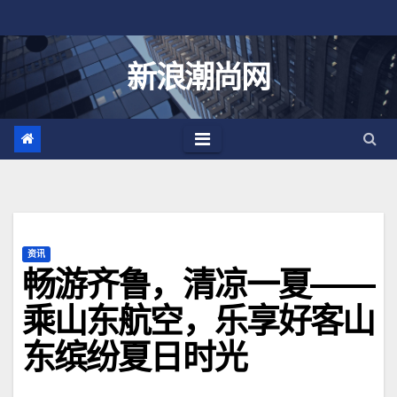
跳
至
内
新浪潮尚网
容
资讯
畅游齐鲁，清凉一夏——
乘山东航空，乐享好客山
东缤纷夏日时光