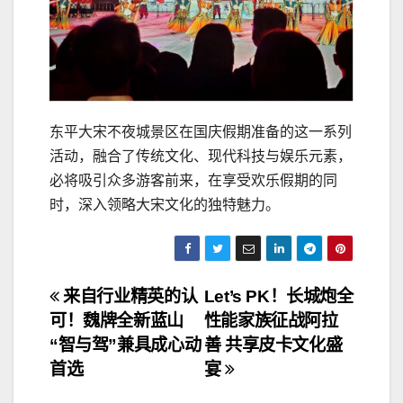
东平大宋不夜城景区在国庆假期准备的这一系列
活动，融合了传统文化、现代科技与娱乐元素，
必将吸引众多游客前来，在享受欢乐假期的同
时，深入领略大宋文化的独特魅力。
文
来自行业精英的认
Let’s PK！长城炮全
可！魏牌全新蓝山
性能家族征战阿拉
章
“智与驾”兼具成心动
善 共享皮卡文化盛
导
首选
宴