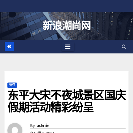
跳
至
内
新浪潮尚网
容
资讯
东平大宋不夜城景区国庆
假期活动精彩纷呈
By
admin