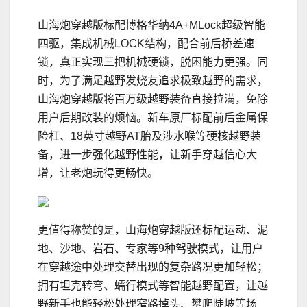
山海炮穿越版标配博格华纳4A+MLock超级智能
四驱，集成机械LOCK结构，配合前后桥差速
锁，真正实现三把机械硬锁，脱困能力更强。同
时，为了满足越野发烧友追求极致越野的需求，
山海炮穿越版将百万级越野装备直接拉满，免除
用户后期改装的烦恼。新车原厂标配前后金属保
险杠、18英寸越野AT胎及涉水喉等硬核越野装
备，进一步强化越野性能，让新手穿越信心大
增，让老炮玩得更畅快。
更值得称赞的是，山海炮穿越版还标配运动、泥
地、沙地、岩石、专家等9种驾驶模式，让用户
在穿越途中处理交替出现的复杂路况更加轻松；
拥有坦克转弯、蠕行模式等智能越野配置，让越
野新手也能轻松处理窄路掉头、攀爬陡坡等场