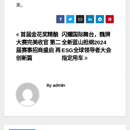
来。
文
首届金花奖精酿
闪耀国际舞台，魏牌
大赛完美收官 第二
全新蓝山担纲2024
章
届赛事招商盛启 再
ESG全球领导者大会
导
创新篇
指定用车
航
By
admin