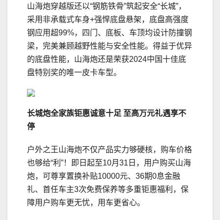
山海炮穿越版还以“钢筋铁骨”筑起安全“长城”，
采用非承载式车身+强悍底盘悬架，底盘高强度
钢应用超99%，四门、底板、车顶均设计防撞钢
梁，完美兼顾越野性能与安全性能。得益于优异
的底盘性能，山海炮还是荣获2024中国十佳底
盘特别奖的唯一皮卡车型。
长城炮全家族钜惠诚意十足 至高万元礼遇享不
停
户外之王山海炮不仅产品实力够硬核，购车价格
也够给“利”！即日起至10月31日，用户购买山海
炮，可尊享置换补贴10000元、36期0息金融
礼、首任车主3次免费保养等多重钜惠福利，保
障用户购车更无忧，用车更省心。