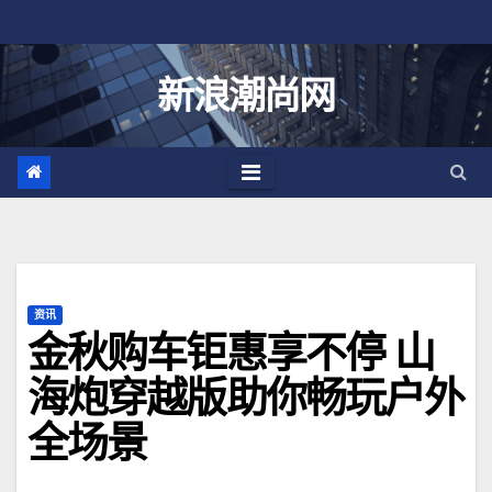
跳
至
内
新浪潮尚网
容
资讯
金秋购车钜惠享不停 山
海炮穿越版助你畅玩户外
全场景