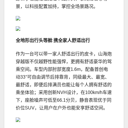
景，以科技配置加持，掌控全场景路况。
全地形出行头等舱 携全家人舒适出行
作为一台可以带一家人舒适出行的皮卡，山海炮
穿越版不仅越野性能强悍，更拥有舒适豪华的驾
乘空间。车型内部肘部宽度1.6m，配备首创电
动33°可自由调节后排靠背，同级最大、最宽、
最舒适，即便后排满员也能让每个人拥有舒适的
乘坐体验；采用创新NVH设计，在100km/h车速
下，座舱噪声可低至66.1分贝，静音表现优于同
价位SUV，让用户在户外也能安享舒适空间。