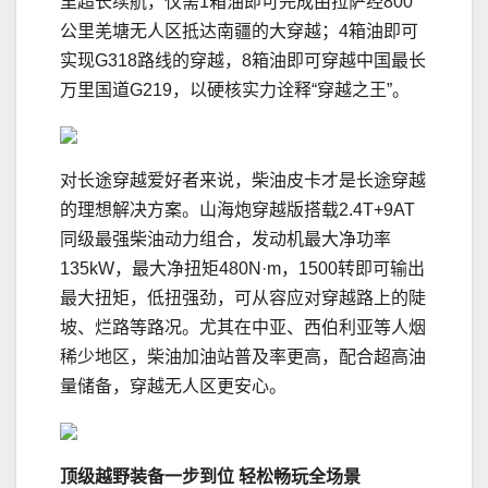
里超长续航，仅需1箱油即可完成由拉萨经800
公里羌塘无人区抵达南疆的大穿越；4箱油即可
实现G318路线的穿越，8箱油即可穿越中国最长
万里国道G219，以硬核实力诠释“穿越之王”。
对长途穿越爱好者来说，柴油皮卡才是长途穿越
的理想解决方案。山海炮穿越版搭载2.4T+9AT
同级最强柴油动力组合，发动机最大净功率
135kW，最大净扭矩480N·m，1500转即可输出
最大扭矩，低扭强劲，可从容应对穿越路上的陡
坡、烂路等路况。尤其在中亚、西伯利亚等人烟
稀少地区，柴油加油站普及率更高，配合超高油
量储备，穿越无人区更安心。
顶级越野装备一步到位 轻松畅玩全场景