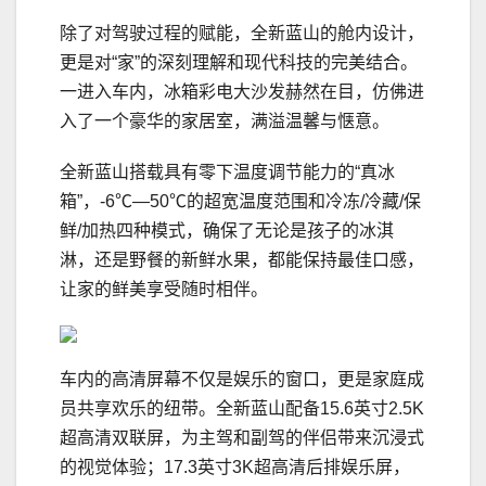
除了对驾驶过程的赋能，全新蓝山的舱内设计，
更是对“家”的深刻理解和现代科技的完美结合。
一进入车内，冰箱彩电大沙发赫然在目，仿佛进
入了一个豪华的家居室，满溢温馨与惬意。
全新蓝山搭载具有零下温度调节能力的“真冰
箱”，-6℃—50℃的超宽温度范围和冷冻/冷藏/保
鲜/加热四种模式，确保了无论是孩子的冰淇
淋，还是野餐的新鲜水果，都能保持最佳口感，
让家的鲜美享受随时相伴。
车内的高清屏幕不仅是娱乐的窗口，更是家庭成
员共享欢乐的纽带。全新蓝山配备15.6英寸2.5K
超高清双联屏，为主驾和副驾的伴侣带来沉浸式
的视觉体验；17.3英寸3K超高清后排娱乐屏，