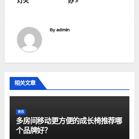
导
灯火
办
航
By
admin
相关文章
资讯
多房间移动更方便的成长椅推荐哪
个品牌好？