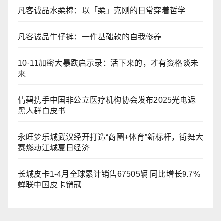
凡客诚品水柔棉：以「柔」克刚的日常穿着哲学
凡客诚品牛仔裤：一件基础款的自我修养
10·11加密大暴跌启示录：活下来的，才有资格谈未
来
倩碧携手中国非公立医疗机构协会发布2025光电返
黑人群白皮书
永旺梦乐城武汉经开打造“商圈+体育”新标杆，街舞大
赛燃动江城夏日经济
长城皮卡1-4月全球累计销售67505辆 同比增长9.7%
蝉联中国皮卡销冠