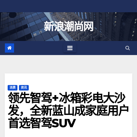
跳
至
内
新浪潮尚网
容
消费
资讯
领先智驾+冰箱彩电大沙
发，全新蓝山成家庭用户
首选智驾SUV