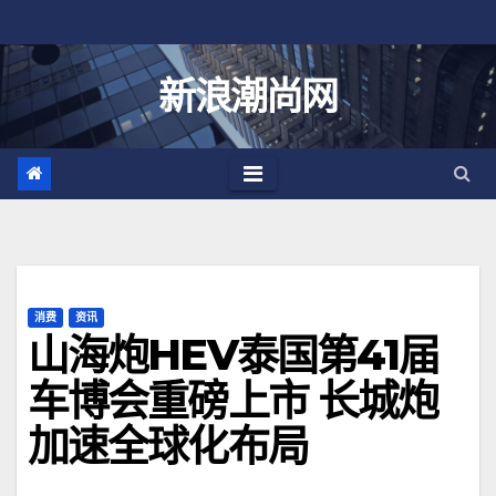
跳
至
内
新浪潮尚网
容
消费
资讯
山海炮HEV泰国第41届
车博会重磅上市 长城炮
加速全球化布局