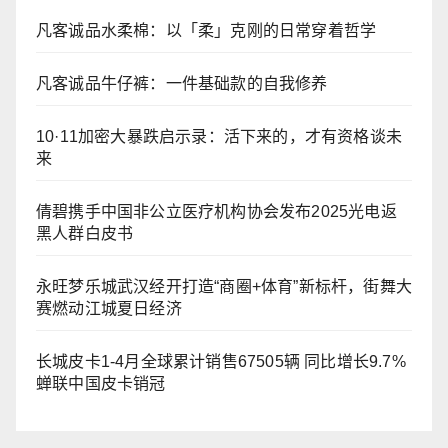
凡客诚品水柔棉：以「柔」克刚的日常穿着哲学
凡客诚品牛仔裤：一件基础款的自我修养
10·11加密大暴跌启示录：活下来的，才有资格谈未
来
倩碧携手中国非公立医疗机构协会发布2025光电返
黑人群白皮书
永旺梦乐城武汉经开打造“商圈+体育”新标杆，街舞大
赛燃动江城夏日经济
长城皮卡1-4月全球累计销售67505辆 同比增长9.7%
蝉联中国皮卡销冠