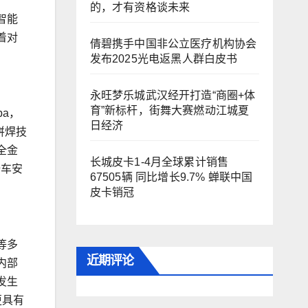
的，才有资格谈未来
智能
着对
倩碧携手中国非公立医疗机构协会
发布2025光电返黑人群白皮书
永旺梦乐城武汉经开打造“商圈+体
育”新标杆，街舞大赛燃动江城夏
a，
日经济
拼焊技
全金
长城皮卡1-4月全球累计销售
全车安
67505辆 同比增长9.7% 蝉联中国
皮卡销冠
等多
近期评论
内部
发生
更具有