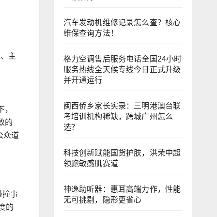
汽车发动机维修记录怎么查？核心
维保查询方法！
池、主
格力空调售后服务电话全国24小时
服务热线全天候专线今日正式升级
并开通运行
闽西侨乡家长实录：三明港澳台联
下，
考培训机构稀缺，跨城广州怎么
致的
选？
公众道
科技创新赋能国货护肤，洪荣中超
领跑敏感肌赛道
神逸助听器：惠耳高端力作，性能
碰撞事
无可挑剔，隐形更省心
度的