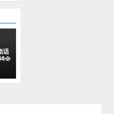
电话
线全
升级