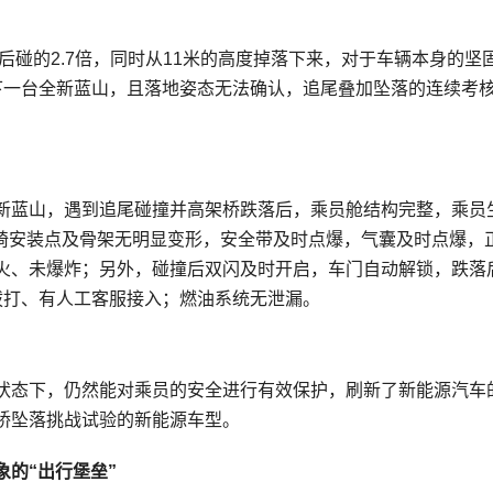
标后碰的2.7倍，同时从11米的高度掉落下来，对于车辆本身的坚
下一台全新蓝山，且落地姿态无法确认，追尾叠加坠落的连续考
新蓝山，遇到追尾碰撞并高架桥跌落后，乘员舱结构完整，乘员
座椅安装点及骨架无明显变形，安全带及时点爆，气囊及时点爆，
火、未爆炸；另外，碰撞后双闪及时开启，车门自动解锁，跌落
动拨打、有人工客服接入；燃油系统无泄漏。
状态下，仍然能对乘员的安全进行有效保护，刷新了新能源汽车
桥坠落挑战试验的新能源车型。
象的“
出行
堡垒”