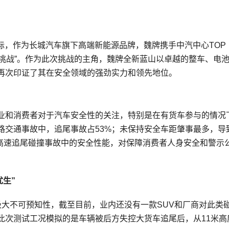
日之际，作为长城汽车旗下高端新能源品牌，魏牌携手中汽中心TOP
坠落挑战”。作为此次挑战的主角，魏牌全新蓝山以卓越的整车、电
再次印证了其在安全领域的强劲实力和领先地位。
业和消费者对于汽车安全性的关注，特别是在有货车参与的情况
路交通事故中，追尾事故占53%；未保持安全车距肇事最多，导
在高速追尾碰撞事故中的安全性能，对保障消费者人身安全和警示
优
生
”
极大不可预知性，截至目前，业内还没有一款SUV和厂商对此类
此次测试工况模拟的是车辆被后方失控大货车追尾后，从11米高