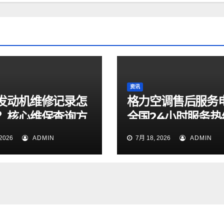
资讯
发动机维修记录怎
格力空调售后服务
？核心维保查询方
全国24小时服务热
天候专线今日正式
2026
ADMIN
7月 18, 2026
ADMIN
并开通运行