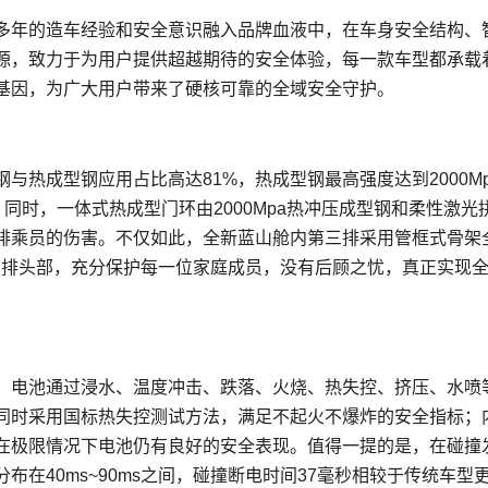
多年的造车经验和安全意识融入品牌血液中，在车身安全结构、
源，致力于为用户提供超越期待的安全体验，每一款车型都承载
基因，为广大用户带来了硬核可靠的全域安全守护。
热成型钢应用占比高达81%，热成型钢最高强度达到2000Mp
同时，一体式热成型门环由2000Mpa热冲压成型钢和柔性激光
排乘员的伤害。不仅如此，全新蓝山舱内第三排采用管框式骨架
到三排头部，充分保护每一位家庭成员，没有后顾之忧，真正实现
，电池通过浸水、温度冲击、跌落、火烧、热失控、挤压、水喷
同时采用国标热失控测试方法，满足不起火不爆炸的安全指标；
在极限情况下电池仍有良好的安全表现。值得一提的是，在碰撞
在40ms~90ms之间，碰撞断电时间37毫秒相较于传统车型