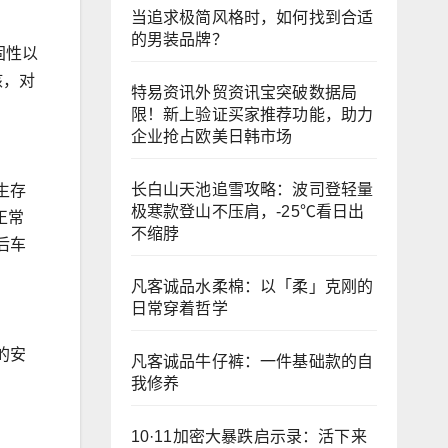
当追求极简风格时，如何找到合适
的男装品牌？
固性以
核，对
特易资讯外贸资讯宝突破数据局
限！新上验证买家推荐功能，助力
企业抢占欧美日韩市场
长白山天池追雪攻略：波司登轻量
生存
极寒款登山不压肩，-25℃看日出
正常
不缩脖
后车
凡客诚品水柔棉：以「柔」克刚的
日常穿着哲学
的安
凡客诚品牛仔裤：一件基础款的自
我修养
10·11加密大暴跌启示录：活下来