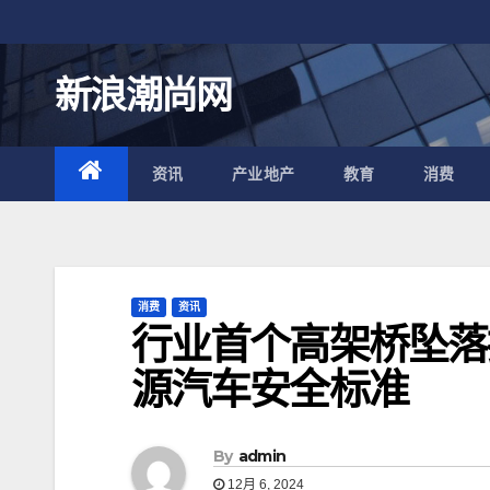
跳
至
内
新浪潮尚网
容
资讯
产业地产
教育
消费
消费
资讯
行业首个高架桥坠落
源汽车安全标准
By
admin
12月 6, 2024