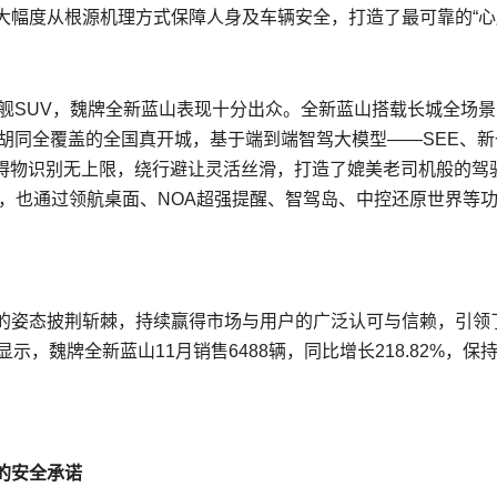
大幅度从根源机理方式保障人身及车辆安全，打造了最可靠的“心
舰SUV，魏牌全新蓝山表现十分出众。全新蓝山搭载长城全场景
胡同全覆盖的全国真开城，基于端到端智驾大模型——SEE、新
障碍物识别无上限，绕行避让灵活丝滑，打造了媲美老司机般的驾
座舱系统，也通过领航桌面、NOA超强提醒、智驾岛、中控还原世界等
的姿态披荆斩棘，持续赢得市场与用户的广泛认可与信赖，引领
，魏牌全新蓝山11月销售6488辆，同比增长218.82%，保
的安全承诺