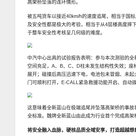
高架桥坠落的连环情形。
被五吨货车以接近40km/h的速度追尾，相当于国
及安全性都是极大的考验，相当于从4层楼高度摔
于整车安全性考核呈几何级的难度。
中汽中心出具的试验报告表明：参与本次测验的全
空间充足，A、B、C、D柱未发生结构性失效；
展开；碰撞后高压迅速下电，电池包未冒烟、未起
门可顺利打开，E-CALL紧急救援功能开启、自
这意味着全新蓝山在极端追尾并坠落高架桥的事故
全标准。魏牌全新蓝山由此成为行业首个完成高架
将
安全融入
血脉
，
硬核品质全域
安享
，打造超越想