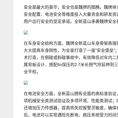
安全是最大的豪华，安全也是魏牌的图腾。魏牌将
安全配置、电池安全等维度投入大量资金和研发资
用户出行安全的坚定承诺。全新蓝山承袭魏牌安全
在车身安全结构方面，魏牌全新蓝山车身骨架高强钢与
大大提高车身刚性，为全家打造了一座“安全堡垒”；
术打造，在侧碰或斜碰事故中，有效降低对车内二
属背板设计、搭配6s保压的2.7米长侧气帘延伸
全平权。
在电池安全方面，全新蓝山拥有全面的高标准验证
项机械安全类测试验证及多项环境、性能类测试；
还增加压力传感器，提高热失控报警灵敏度，确保
后，电池可以实现遇险先断电，高压系统受力时间分布