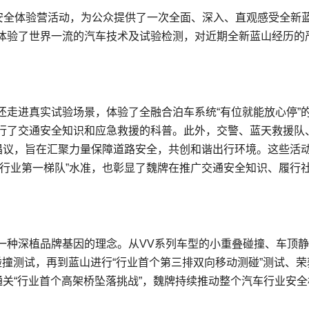
山安全体验营活动，为公众提供了一次全面、深入、直观感受全新
体验了世界一流的汽车技术及试验检测，对近期全新蓝山经历的
还走进真实试验场景，体验了全融合泊车系统“有位就能放心停”
行了交通安全知识和应急救援的科普。此外，交警、蓝天救援队
”倡议，旨在汇聚力量保障道路安全，共创和谐出行环境。这些活
“行业第一梯队”水准，也彰显了魏牌在推广交通安全知识、履行
一种深植品牌基因的理念。从VV系列车型的小重叠碰撞、车顶
碰撞测试，再到蓝山进行“行业首个第三排双向移动测碰”测试、荣
通关“行业首个高架桥坠落挑战”，魏牌持续推动整个汽车行业安全
。