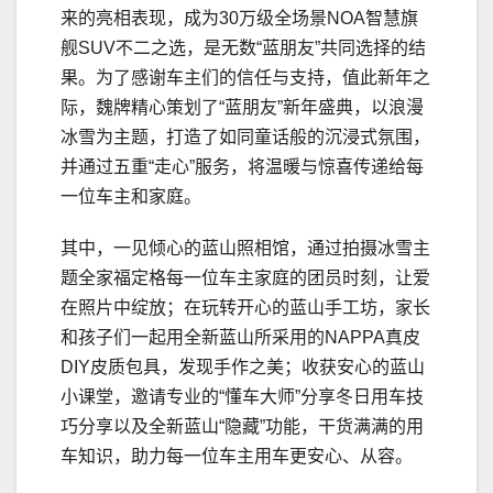
来的亮相表现，成为30万级全场景NOA智慧旗
舰SUV不二之选，是无数“蓝朋友”共同选择的结
果。为了感谢车主们的信任与支持，值此新年之
际，魏牌精心策划了“蓝朋友”新年盛典，以浪漫
冰雪为主题，打造了如同童话般的沉浸式氛围，
并通过五重“走心”服务，将温暖与惊喜传递给每
一位车主和家庭。
其中，一见倾心的蓝山照相馆，通过拍摄冰雪主
题全家福定格每一位车主家庭的团员时刻，让爱
在照片中绽放；在玩转开心的蓝山手工坊，家长
和孩子们一起用全新蓝山所采用的NAPPA真皮
DIY皮质包具，发现手作之美；收获安心的蓝山
小课堂，邀请专业的“懂车大师”分享冬日用车技
巧分享以及全新蓝山“隐藏”功能，干货满满的用
车知识，助力每一位车主用车更安心、从容。