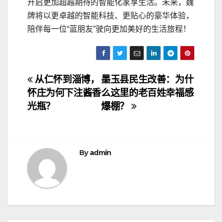
开启更加超越期待的智能化家享生活。未来，魏
牌将以更卓越的智能科技、更贴心的豪华体验，
陪伴每一位“蓝朋友”驶向更加美好的生活旅程！
文
从仁怀到淄博，
墨玉县民生改善：为什
怀庄为何下注酱香
么这里的老百姓幸福感
章
光瓶？
爆棚？
导
航
By
admin