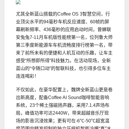
尤其全新蓝山搭载的Coffee OS 3智慧空间，行
业顶尖水平的94毫秒车机反应速度、60帧的屏
幕刷新频率、436毫秒的应用启动时间，曾蝉联
安兔兔7-11月车机版性能榜第一名，位列鲁大师
第三季度新能源车车机流畅度排行榜第一名，带
来了前所未有的便捷和人机互动的乐趣，让车主
感受“所想即所得”科技魅力。在活动现场，全新
蓝山的“令随口动”的智联科技，也引得多位车主
连连喝彩！
不仅如此，在豪华配置上，魏牌全新蓝山更是卷
出新高度，配备Coffee AI Sound咖啡智能音响
系统，23个稀土强磁扬声器，采用7.1.4声场布
局，峰值功率可达2440W，带来超越音乐厅现
场的影音沉浸效果；更有可在-6℃-50℃超宽温
度范围内精准控制的独立压缩机智能冷暖“真”冰