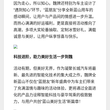
因为走心，所以知心。魏牌还特别为车主设计了
“遇到知心”环节，“蓝朋友”分享全新蓝山用车的
感动瞬间，让用户与产品间的情感进一步升温。
而热心满满的好运福利，更是直接将活动推向了
高潮，多项大奖轮番抽取、定制冰雪好礼，满载
诚意与美好，让用户纵享惊喜与快乐。
科技
进阶
，助力美好生活一步到魏
活动有期，但美好无界，作为凝聚长城汽车将最
新、最先进的智能化技术的集大成之作，魏牌全
新蓝山不仅在“蓝朋友”新年盛典中为车主们带来
了充满温情与趣味的活动体验，更将通过全面进
化的产品力诠释智能科技与豪华驾乘的极致魅
力，与用户共创“蓝山美好生活”新篇章！