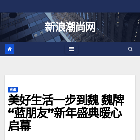
跳
至
内
新浪潮尚网
容
资讯
美好生活一步到魏 魏牌
“蓝朋友”新年盛典暖心
启幕