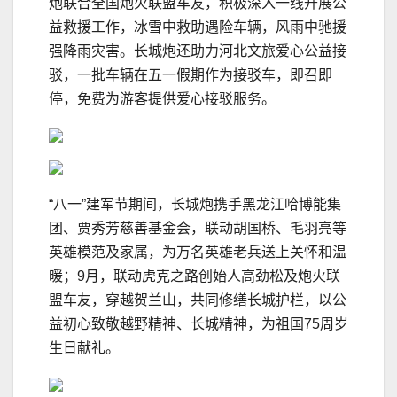
炮联合全国炮火联盟车友，积极深入一线开展公
益救援工作，冰雪中救助遇险车辆，风雨中驰援
强降雨灾害。长城炮还助力河北文旅爱心公益接
驳，一批车辆在五一假期作为接驳车，即召即
停，免费为游客提供爱心接驳服务。
“八一”建军节期间，长城炮携手黑龙江哈博能集
团、贾秀芳慈善基金会，联动胡国桥、毛羽亮等
英雄模范及家属，为万名英雄老兵送上关怀和温
暖；9月，联动虎克之路创始人高劲松及炮火联
盟车友，穿越贺兰山，共同修缮长城护栏，以公
益初心致敬越野精神、长城精神，为祖国75周岁
生日献礼。