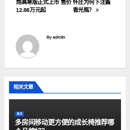
炮高寒版正式上市 售价
怀庄为何下注酱
章
12.88万元起
香光瓶？
导
航
By
admin
相关文章
资讯
多房间移动更方便的成长椅推荐哪