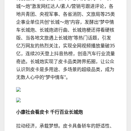
城～炮”激发网红达人/素人/营销号跟进评论，各
地共青团、央视军事、各省消防、文旅局等25类
企事业单位共创“长城～炮”内容，发酵出“梦中情
车长城炮、长城炮进行曲、长城炮梗还得看硬核
版、当各地文旅遇上长城炮”等热门话题，引发
亿万网友的热烈关注，实现全网视频播放量破35
亿，连续20天登上抖音热榜，创造汽车行业流量
奇迹。长城炮实现了皮卡品类跨界拓圈，让公众
认识到皮卡是多用途、多场景的超级品类，成为
无数人心中的“梦中情车”。
小康社会
看
皮卡 千行百业长城炮
拉动经济，承载梦想。皮卡具备轿车的舒适性、