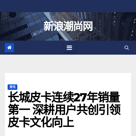
跳
至
内
新浪潮尚网
容
资讯
长城皮卡连续27年销量
第一 深耕用户共创引领
皮卡文化向上