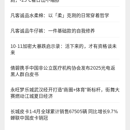
肩，-25℃看日出不缩脖
凡客诚品水柔棉：以「柔」克刚的日常穿着哲学
凡客诚品牛仔裤：一件基础款的自我修养
10·11加密大暴跌启示录：活下来的，才有资格谈未
来
倩碧携手中国非公立医疗机构协会发布2025光电返
黑人群白皮书
永旺梦乐城武汉经开打造“商圈+体育”新标杆，街舞大
赛燃动江城夏日经济
长城皮卡1-4月全球累计销售67505辆 同比增长9.7%
蝉联中国皮卡销冠