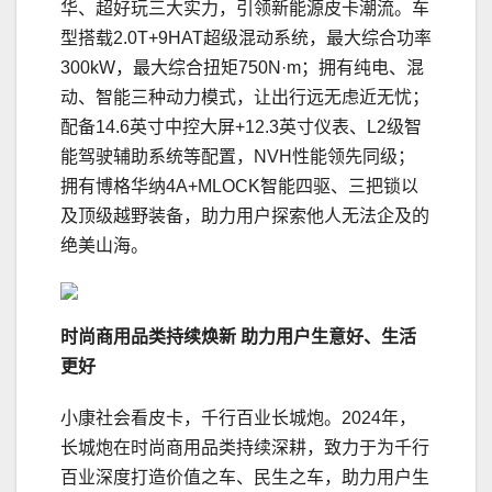
华、超好玩三大实力，引领新能源皮卡潮流。车
型搭载2.0T+9HAT超级混动系统，最大综合功率
300kW，最大综合扭矩750N·m；拥有纯电、混
动、智能三种动力模式，让出行远无虑近无忧；
配备14.6英寸中控大屏+12.3英寸仪表、L2级智
能驾驶辅助系统等配置，NVH性能领先同级；
拥有博格华纳4A+MLOCK智能四驱、三把锁以
及顶级越野装备，助力用户探索他人无法企及的
绝美山海。
时尚商用品类持续焕新 助力用户生意好、生活
更好
小康社会看皮卡，千行百业长城炮。2024年，
长城炮在时尚商用品类持续深耕，致力于为千行
百业深度打造价值之车、民生之车，助力用户生