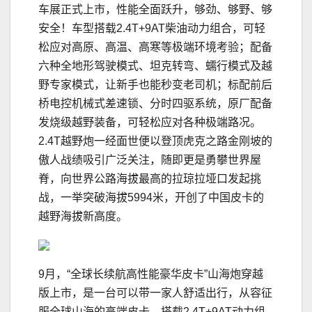
车展正式上市，性能全面跃升，够劲、够野、够
安全！车型搭载2.4T+9AT柴油动力组合，可轻
松应对高原、高温、高寒等极端环境考验；配备
六种全地形驾驶模式、坦克转弯、蠕行模式及越
野专家模式，让新手也能秒变老司机；标配前后
桥电控机械式差速锁、分时四驱系统，原厂配备
发烧级越野装备，可轻松应对各种极端路况。
2.4T越野炮一经面世便以登顶虎克之路金刚坡的
傲人战绩吸引广泛关注，随即更是勇攀世界屋
脊，向世界公路海拔最高的拉琼拉垭口发起挑
战，一举突破海拔5994米，开创了中国皮卡的
越野海拔新高度。
9月，“全球长续航高性能豪华皮卡”山海炮穿越
版上市，是一台可以带一家人舒适出行，从容征
服全球山海的高端皮卡，搭载2.4T+9AT动力组