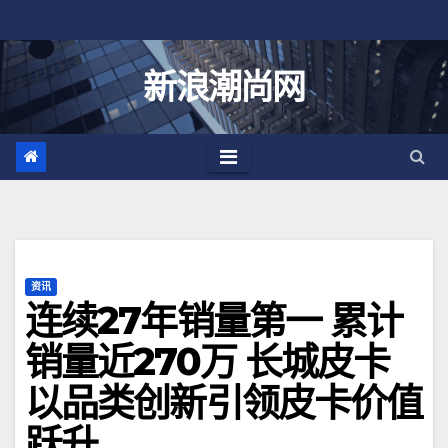
跳
至
内
新浪潮尚网
容
资讯
连续27年销量第一 累计
销量近270万 长城皮卡
以品类创新引领皮卡价值
跃升