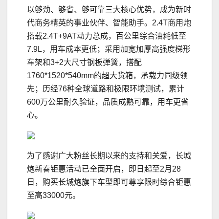
以够劲、够省、够可靠三大核心优势，成为新时
代商务精英的事业伙伴、智能助手。2.4T商用炮
搭载2.4T+9AT动力总成，百公里综合油耗低至
7.9L，用车成本更低；采用加宽加厚高强度梯形
车架和3+2大尺寸钢板弹簧，搭配
1760*1520*540mm的超大货箱，承载力同级领
先；历经76种全球道路和极限环境测试，累计
600万公里耐久验证，品质成熟可靠，用车更省
心。
为了感谢广大粉丝长期以来的支持和关爱，长城
炮新春钜惠活动已全面开启，即日起至2月28
日，购买长城炮旗下车型即可尊享限时综合钜惠
至高33000元。