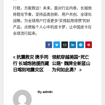
行稳，方能致远！未来，面对行业内卷，长城炮
将稳住节奏，坚持品类创新、用户共创、全球化
战略，为全球用户打造更多“买得起用得惯”的好
产品，点燃每个人心中的皮卡梦，让中国皮卡在
全球流行起来。
文
抗震救灾 携手同
领航穿越美国“死亡
行 长城炮驰援西藏
公路” 魏牌全新蓝山
章
日喀则地震灾区
为何如此勇？
导
航
By
admin