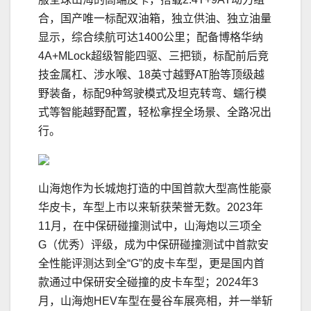
合，国产唯一标配双油箱，独立供油、独立油量
显示，综合续航可达1400公里；配备博格华纳
4A+MLock超级智能四驱、三把锁，标配前后竞
技金属杠、涉水喉、18英寸越野AT胎等顶级越
野装备，标配9种驾驶模式及坦克转弯、蠕行模
式等智能越野配置，轻松拿捏全场景、全路况出
行。
山海炮作为长城炮打造的中国首款大型高性能豪
华皮卡，车型上市以来斩获荣誉无数。2023年
11月，在中保研碰撞测试中，山海炮以三项全
G（优秀）评级，成为中保研碰撞测试中首款安
全性能评测达到全“G”的皮卡车型，更是国内首
款通过中保研安全碰撞的皮卡车型；2024年3
月，山海炮HEV车型在曼谷车展亮相，并一举斩