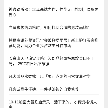
神逸助听器：惠耳高端力作，性能无可挑剔，隐形更
省心
当追求极简风格时，如何找到合适的男装品牌？
特易资讯外贸资讯宝突破数据局限！新上验证买家推
荐功能，助力企业抢占欧美日韩市场
长白山天池追雪攻略：波司登轻量极寒款登山不压
肩，-25℃看日出不缩脖
凡客诚品水柔棉：以「柔」克刚的日常穿着哲学
凡客诚品牛仔裤：一件基础款的自我修养
10·11加密大暴跌启示录：活下来的，才有资格谈未
来