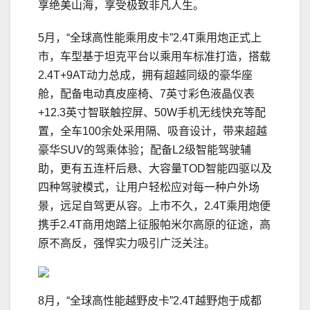
享绝美山海，享受极致非凡人生。
5月，“全球高性能乘用皮卡”2.4T乘用炮正式上
市，车型基于坦克平台以乘用车标准打造，搭载
2.4T+9AT动力总成，拥有超越同级的豪华座
舱，配备电动真皮座椅、7英寸彩色液晶仪表
+12.3英寸智联触控屏、50W手机无线快充等配
置，全车100余处采用隔、吸音设计，带来超越
豪华SUV的驾乘体验；配备L2级智能驾驶辅
助，更有五连杆后悬、大容量TOD智能四驱以及
四种驾驶模式，让用户轻松应对每一种户外场
景，远足自驾更从容。上市不久，2.4T乘用炮便
携手2.4T商用炮踏上征服帕米尔高原的征途，高
原不高反，强悍实力吸引广泛关注。
8月，“全球高性能越野皮卡”2.4T越野炮于成都