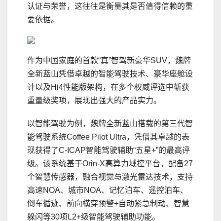
认证与荣誉，这往往是衡量其是否值得信赖的重
要依据。
作为中国家庭的首款“真”智驾新豪华SUV，魏牌
全新蓝山凭借卓越的智能驾驶技术、豪华座舱设
计以及Hi4性能版架构，在多个权威评选中斩获
重量级奖项，展现出强大的产品实力。
以智能驾驶为例，魏牌全新蓝山搭载的第三代智
能驾驶系统Coffee Pilot Ultra，凭借其卓越的表
现获得了C-ICAP智能驾驶辅助“五星+”的最高评
级。该系统基于Orin-X高算力域控平台，配备27
个智慧传感器，融合视觉与激光雷达技术，支持
高速NOA、城市NOA、记忆泊车、遥控泊车、
倒车循迹、前向横穿预警+自动紧急制动、智慧
躲闪等30项L2+级智能驾驶辅助功能。