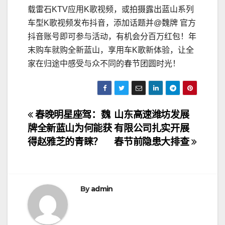
载雷石KTV应用K歌视频，或拍摄露出蓝山系列
车型K歌视频发布抖音，添加话题并@魏牌 官方
抖音账号即可参与活动，有机会分百万红包！年
末购车就购全新蓝山，享用车K歌新体验，让全
家在归途中感受与众不同的春节团圆时光！
文
春晚明星座驾：魏
山东高速潍坊发展
牌全新蓝山为何能获
有限公司扎实开展
章
得赵雅芝的青睐？
春节前隐患大排查
导
航
By
admin