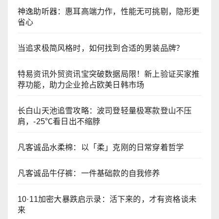
神逸助听器：惠耳高端力作，性能无可挑剔，隐形更
省心
当追求极简风格时，如何找到合适的男装品牌？
特易资讯外贸资讯宝突破数据局限！新上验证买家推
荐功能，助力企业抢占欧美日韩市场
长白山天池追雪攻略：波司登轻量极寒款登山不压
肩，-25℃看日出不缩脖
凡客诚品水柔棉：以「柔」克刚的日常穿着哲学
凡客诚品牛仔裤：一件基础款的自我修养
10·11加密大暴跌启示录：活下来的，才有资格谈未
来