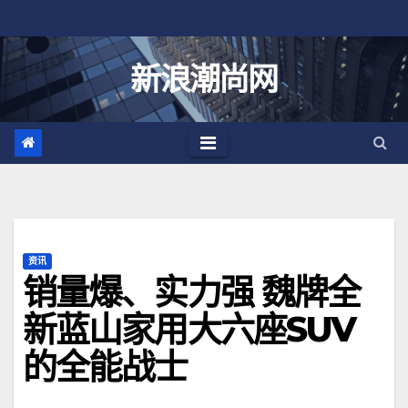
跳
至
内
新浪潮尚网
容
资讯
销量爆、实力强 魏牌全
新蓝山家用大六座SUV
的全能战士