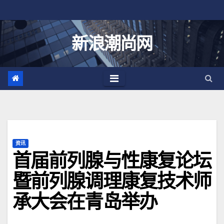
跳
至
内
新浪潮尚网
容
资讯
首届前列腺与性康复论坛
暨前列腺调理康复技术师
承大会在青岛举办