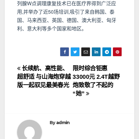
列腺W点调理康复技术已在医疗界得到广泛应
用,并举办了近50场培训,吸引了来自韩国、泰
国、马来西亚、英国、德国、澳大利亚、匈牙
利、意大利等多个国家和地区。
文
长续航、高性能、
限时综合钜惠
超舒适 与山海炮穿越
33000元 2.4T越野
章
版一起驭见最美春光
炮致敬了不起的
导
“她”
航
By
admin