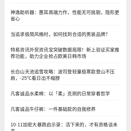
神逸助听器：惠耳高端力作，性能无可挑剔，隐形更
省心
当追求极简风格时，如何找到合适的男装品牌？
特易资讯外贸资讯宝突破数据局限！新上验证买家推
荐功能，助力企业抢占欧美日韩市场
长白山天池追雪攻略：波司登轻量极寒款登山不压
肩，-25℃看日出不缩脖
凡客诚品水柔棉：以「柔」克刚的日常穿着哲学
凡客诚品牛仔裤：一件基础款的自我修养
10·11加密大暴跌启示录：活下来的，才有资格谈未