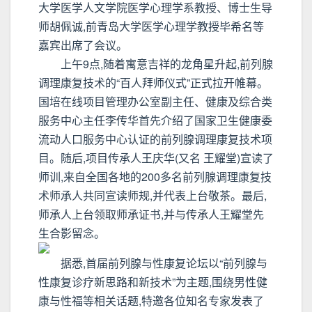
大学医学人文学院医学心理学系教授、博士生导
师胡佩诚,前青岛大学医学心理学教授毕希名等
嘉宾出席了会议。
上午9点,随着寓意吉祥的龙角星升起,前列腺
调理康复技术的“百人拜师仪式”正式拉开帷幕。
国培在线项目管理办公室副主任、健康及综合类
服务中心主任李传华首先介绍了国家卫生健康委
流动人口服务中心认证的前列腺调理康复技术项
目。随后,项目传承人王庆华(又名 王耀堂)宣读了
师训,来自全国各地的200多名前列腺调理康复技
术师承人共同宣读师规,并代表上台敬茶。最后,
师承人上台领取师承证书,并与传承人王耀堂先
生合影留念。
据悉,首届前列腺与性康复论坛以“前列腺与
性康复诊疗新思路和新技术”为主题,围绕男性健
康与性福等相关话题,特邀各位知名专家发表了