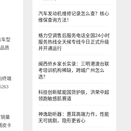
汽车发动机维修记录怎么查？核心
维保查询方法！
格力空调售后服务电话全国24小时
该车型
服务热线全天候专线今日正式升级
越品质
并开通运行
闽西侨乡家长实录：三明港澳台联
考培训机构稀缺，跨城广州怎么
选？
内终端
263
科技创新赋能国货护肤，洪荣中超
领跑敏感肌赛道
神逸助听器：惠耳高端力作，性能
度销量
无可挑剔，隐形更省心
拥皮卡