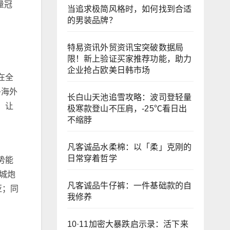
量冠
当追求极简风格时，如何找到合适
的男装品牌？
特易资讯外贸资讯宝突破数据局
限！新上验证买家推荐功能，助力
企业抢占欧美日韩市场
在全
多海外
长白山天池追雪攻略：波司登轻量
，让
极寒款登山不压肩，-25℃看日出
不缩脖
凡客诚品水柔棉：以「柔」克刚的
日常穿着哲学
势能
长城炮
凡客诚品牛仔裤：一件基础款的自
亚；同
我修养
10·11加密大暴跌启示录：活下来