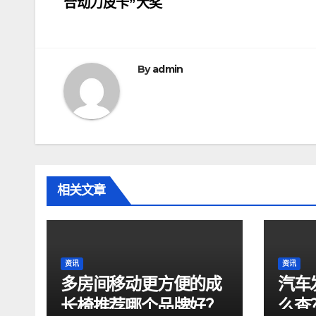
合动力皮卡”大奖
章
导
航
By
admin
相关文章
资讯
资讯
多房间移动更方便的成
汽车
长椅推荐哪个品牌好？
么查