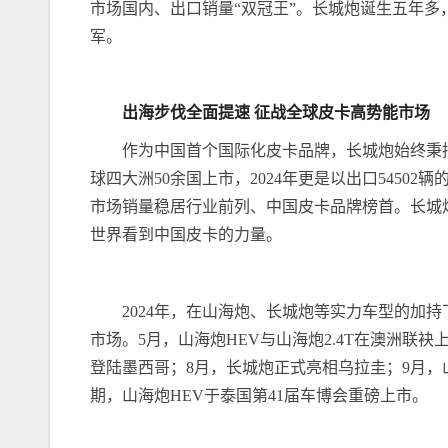
市场国内、出口销量“双冠王”。长城炮诞生五年多
军。
出海
步伐
全面
提速
征战全球皮卡高势能市场
作为中国首个国际化皮卡品牌，长城炮始终秉
球四大洲50余国上市，2024年更是以出口545
市场销量稳居行业前列、中国皮卡品牌榜首。长城
世界看到中国皮卡的力量。
2024年，在山海炮、长城炮等实力车型的加
市场。5月，山海炮HEV与山海炮2.4T在澳洲联
登陆墨西哥；8月，长城炮正式亮相乌拉圭；9月，山
期，山海炮HEV于泰国第41届车博会重磅上市。