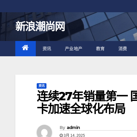
跳
至
内
新浪潮尚网
容
资讯
产业地产
教育
消费
资讯
连续27年销量第一 
卡加速全球化布局
By
admin
3月 14, 2025