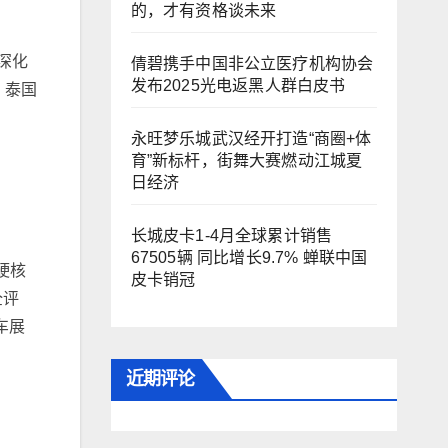
的，才有资格谈未来
深化
倩碧携手中国非公立医疗机构协会
发布2025光电返黑人群白皮书
、泰国
永旺梦乐城武汉经开打造“商圈+体
育”新标杆，街舞大赛燃动江城夏
日经济
长城皮卡1-4月全球累计销售
67505辆 同比增长9.7% 蝉联中国
硬核
皮卡销冠
全评
车展
近期评论