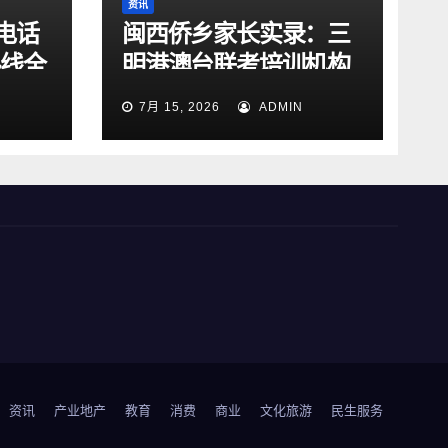
资讯
电话
闽西侨乡家长实录：三
热线全
明港澳台联考培训机构
升级
稀缺，跨城广州怎么
7月 15, 2026
ADMIN
选？
资讯
产业地产
教育
消费
商业
文化旅游
民生服务