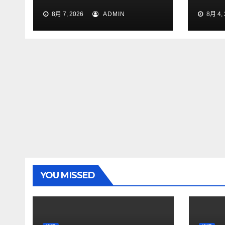
法！
8月 7, 2026
ADMIN
8月 4, 
YOU MISSED