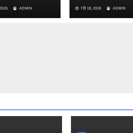
天候专线今日正式
2026
ADMIN
7月 18, 2026
ADMIN
并开通运行