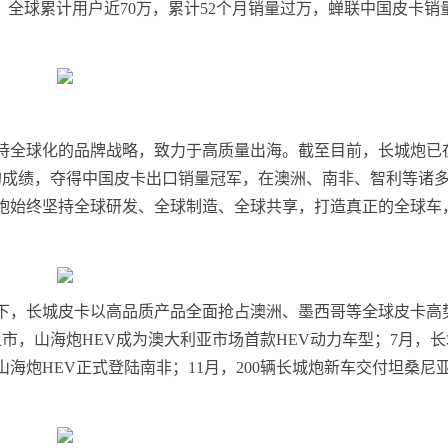
，全球累计用户近70万，累计52个月销量过万，蝉联中国皮卡销
持全球化的品牌战略，致力于高质量出海。截至目前，长城炮已
02辆的成绩，夺得中国皮卡出口销量冠军，在澳洲、南非、智利等诸
炮始终坚持全球研发、全球制造、全球共享，打造真正的全球车
持下，长城皮卡以高品质产品全面抢占澳洲、墨西哥等全球皮卡高
袂上市，山海炮HEV成为澳大利亚市场首款HEV动力车型；7月，
海炮HEV正式登陆南非；11月，200辆长城炮新车交付坦桑尼