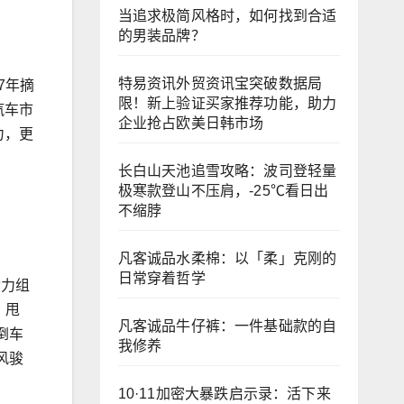
当追求极简风格时，如何找到合适
的男装品牌？
特易资讯外贸资讯宝突破数据局
7年摘
限！新上验证买家推荐功能，助力
汽车市
企业抢占欧美日韩市场
力，更
长白山天池追雪攻略：波司登轻量
极寒款登山不压肩，-25℃看日出
不缩脖
凡客诚品水柔棉：以「柔」克刚的
日常穿着哲学
动力组
、甩
凡客诚品牛仔裤：一件基础款的自
倒车
我修养
风骏
10·11加密大暴跌启示录：活下来