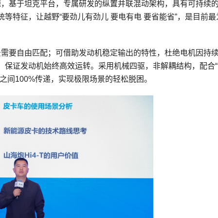
能源，基于坦克平台，专属研发的纵置并联混动架构，具有可持续
等特征，让越野“要劲儿有劲儿 要电有电 要省能省”，是目前最
场景需要自由匹配；可借助发动机稳定输出的特性，杜绝电机因持
，保证发动机始终高效运转。采用机械四驱，非解耦结构，配合“
之间100%传递，实现极限场景的轻松脱困。