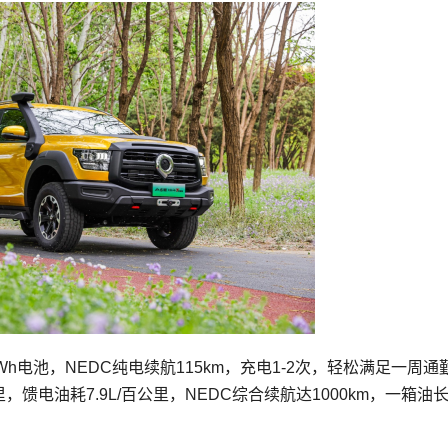
kWh电池，NEDC纯电续航115km，充电1-2次，轻松满足一周通
，馈电油耗7.9L/百公里，NEDC综合续航达1000km，一箱油