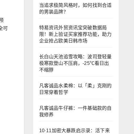
当追求极简风格时，如何找到合适
的男装品牌？
预
特易资讯外贸资讯宝突破数据局
全可
限！新上验证买家推荐功能，助力
企业抢占欧美日韩市场
长白山天池追雪攻略：波司登轻量
极寒款登山不压肩，-25℃看日出
不缩脖
凡客诚品水柔棉：以「柔」克刚的
日常穿着哲学
凡客诚品牛仔裤：一件基础款的自
我修养
10·11加密大暴跌启示录：活下来