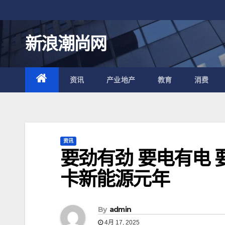
跳
至
内
新浪潮尚网
容
资讯
产业地产
教育
消费
资讯
要劲有劲 要电有电 
卡新能源元年
By
admin
4月 17, 2025