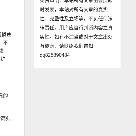
免责声明：本站所有文章由会员即
时发表，本站对所有文章的真实
性、完整性及立场等，不负任何法
律责任。用户应自行判断内容之真
习
惯差
实性。如有不适当或对于文章出处
，不
有疑虑，请联络我们告知
减
qq825890484
驾护
靠的
对高强