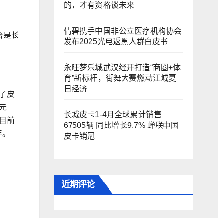
的，才有资格谈未来
倩碧携手中国非公立医疗机构协会
台是长
发布2025光电返黑人群白皮书
永旺梦乐城武汉经开打造“商圈+体
育”新标杆，街舞大赛燃动江城夏
日经济
了皮
元
长城皮卡1-4月全球累计销售
目前
67505辆 同比增长9.7% 蝉联中国
年。
皮卡销冠
近期评论