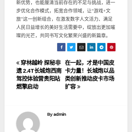
新优势，也能厘清当前存在的不足与挑战，进一
步优化合作模式，拓宽合作领域，让“游戏+文
旅”这一创新组合，在激发数字人文活力、满足
人民日益增长的美好生活需要中，绽放出更加璀
璨的光芒，共同书写文化繁荣兴盛的新篇章。
文
穿林越岭 探秘非
在一起，才是中国皮
遗 2.4T长城炮西南
卡力量！长城炮以品
章
驾控体验营贵阳站
类创新推动皮卡市场
导
燃擎启动
扩容
航
By
admin