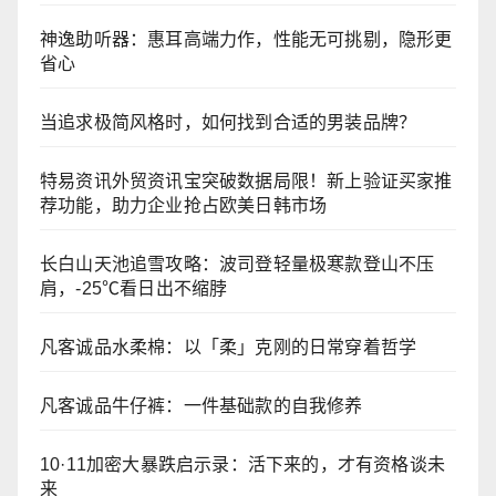
神逸助听器：惠耳高端力作，性能无可挑剔，隐形更
省心
当追求极简风格时，如何找到合适的男装品牌？
特易资讯外贸资讯宝突破数据局限！新上验证买家推
荐功能，助力企业抢占欧美日韩市场
长白山天池追雪攻略：波司登轻量极寒款登山不压
肩，-25℃看日出不缩脖
凡客诚品水柔棉：以「柔」克刚的日常穿着哲学
凡客诚品牛仔裤：一件基础款的自我修养
10·11加密大暴跌启示录：活下来的，才有资格谈未
来