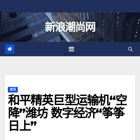
跳
至
内
新浪潮尚网
容
资讯
和平精英巨型运输机“空
降”潍坊 数字经济“筝筝
日上”