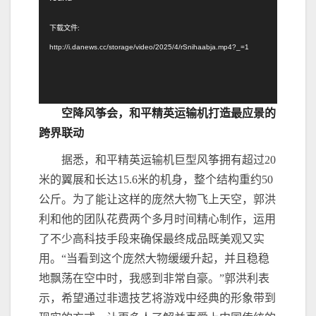
播
下载文件:
放
http://i.danews.cc/storage/video/2025/4/rSnihaabja.mp4?_=1
器
空降风筝会，和平精英运输机打造最应景的
跨界联动
据悉，和平精英运输机巨型风筝拥有超过20
米的翼展和长达15.6米的机身，整个结构重约50
公斤。为了能让这样的庞然大物飞上天空，郭洪
利和他的团队花费两个多月时间精心制作，运用
了不少高科技手段来确保最终成品既美观又实
用。“当看到这个庞然大物缓缓升起，并且稳稳
地飘荡在空中时，我感到非常自豪。”郭洪利表
示，希望通过非遗技艺将游戏中经典的形象带到