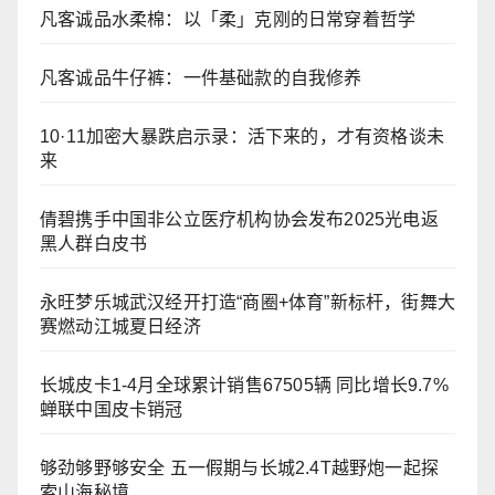
凡客诚品水柔棉：以「柔」克刚的日常穿着哲学
凡客诚品牛仔裤：一件基础款的自我修养
10·11加密大暴跌启示录：活下来的，才有资格谈未
来
倩碧携手中国非公立医疗机构协会发布2025光电返
黑人群白皮书
永旺梦乐城武汉经开打造“商圈+体育”新标杆，街舞大
赛燃动江城夏日经济
长城皮卡1-4月全球累计销售67505辆 同比增长9.7%
蝉联中国皮卡销冠
够劲够野够安全 五一假期与长城2.4T越野炮一起探
索山海秘境