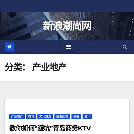
跳
至
内
新浪潮尚网
容
分类：
产业地产
产业地产
教育
文化旅游
民生服务
消费
资讯
教你如何“避坑”青岛商务KTV