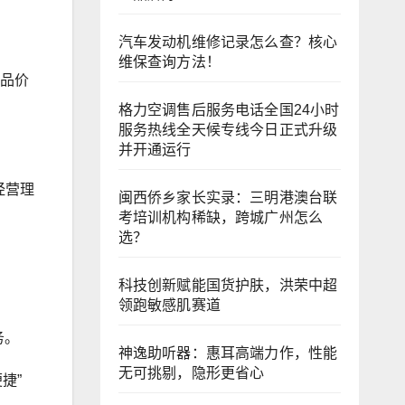
汽车发动机维修记录怎么查？核心
维保查询方法！
产品价
格力空调售后服务电话全国24小时
服务热线全天候专线今日正式升级
并开通运行
经营理
闽西侨乡家长实录：三明港澳台联
考培训机构稀缺，跨城广州怎么
选？
科技创新赋能国货护肤，洪荣中超
领跑敏感肌赛道
务。
神逸助听器：惠耳高端力作，性能
无可挑剔，隐形更省心
捷”