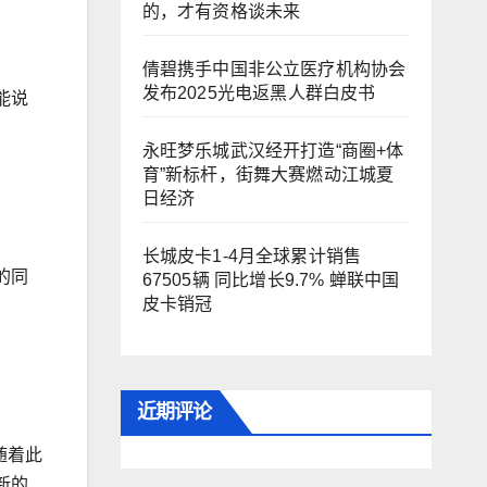
的，才有资格谈未来
倩碧携手中国非公立医疗机构协会
发布2025光电返黑人群白皮书
能说
永旺梦乐城武汉经开打造“商圈+体
育”新标杆，街舞大赛燃动江城夏
日经济
长城皮卡1-4月全球累计销售
的同
67505辆 同比增长9.7% 蝉联中国
皮卡销冠
近期评论
随着此
新的