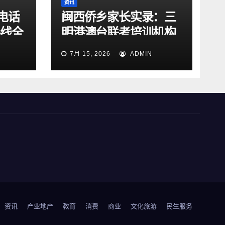
资讯
电话
闽西侨乡家长实录：三
热线全
明港澳台联考培训机构
升级
稀缺，跨城广州怎么
7月 15, 2026
ADMIN
选？
资讯
产业地产
教育
消费
商业
文化旅游
民生服务