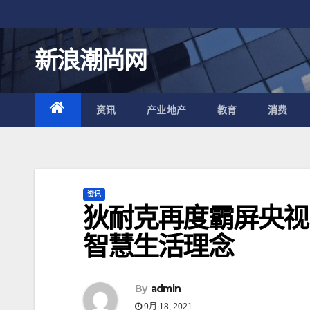
跳
至
内
新浪潮尚网
容
资讯
产业地产
教育
消费
资讯
狄耐克再度霸屏央视
智慧生活理念
By
admin
9月 18, 2021