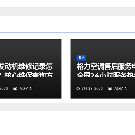
资讯
发动机维修记录怎
格力空调售后服务
？核心维保查询方
全国24小时服务热
天候专线今日正式
2026
ADMIN
7月 18, 2026
ADMIN
并开通运行