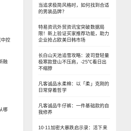
当追求极简风格时，如何找到合适
的男装品牌？
特易资讯外贸资讯宝突破数据局
限！新上验证买家推荐功能，助力
企业抢占欧美日韩市场
慧中控
长白山天池追雪攻略：波司登轻量
新融
极寒款登山不压肩，-25℃看日出
不缩脖
凡客诚品水柔棉：以「柔」克刚的
日常穿着哲学
凡客诚品牛仔裤：一件基础款的自
从哪
我修养
10·11加密大暴跌启示录：活下来