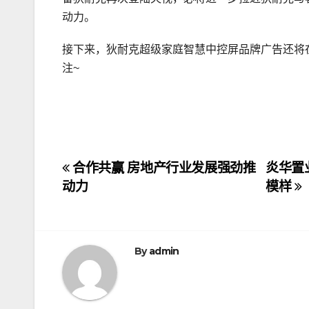
动力。
接下来，狄耐克超级家庭智慧中控屏品牌广告还将
注~
文
合作共赢 房地产行业发展强劲推
炎华置
动力
模样
章
导
航
By
admin