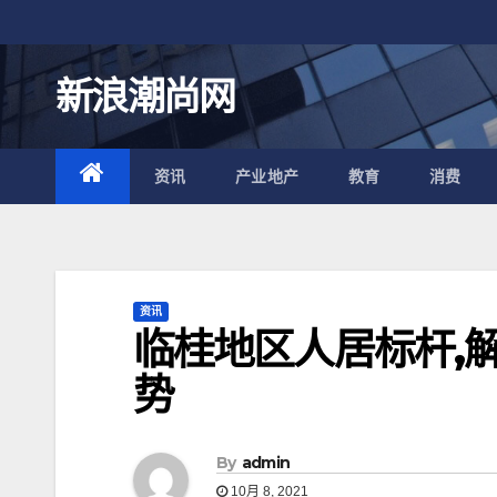
跳
至
内
新浪潮尚网
容
资讯
产业地产
教育
消费
资讯
临桂地区人居标杆,
势
By
admin
10月 8, 2021