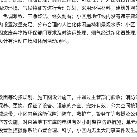
周边环境、气候特征等进行合理规划，采用环保材料，建筑外观
，色调雅致、干净整洁、经久耐看；小区用地红线内没有违章建
内设置数量充足、分布合理的人性化休闲座椅和景观水系；小区
固态废弃物按环保部门要求及时清运处理、烟气经过净化器处理
设计有活动广场和休闲活动场地。
救面等均按规划、施工图设计施工，并通过主管部门验收；消防
保养、更换，保证了设备、设施的齐全、完好有效；公共空间按
减速带；小区内道路能保障消防车、救护车、警务车等救援及公
盗等设施，对直通地下车库的电梯有24小时监控防范措施；单元
设置监控摄像系统布置合理、科学，小区内无重大刑事案件发生