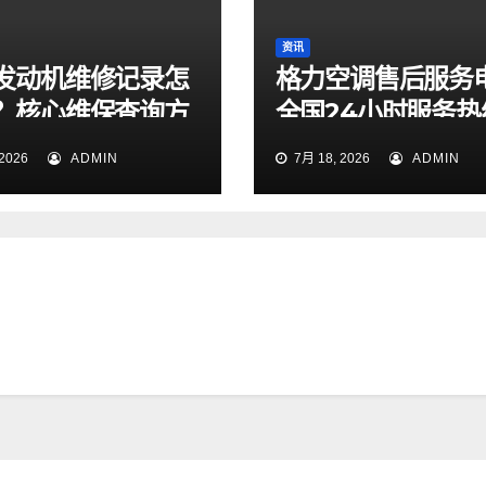
资讯
发动机维修记录怎
格力空调售后服务
？核心维保查询方
全国24小时服务热
天候专线今日正式
2026
ADMIN
7月 18, 2026
ADMIN
并开通运行