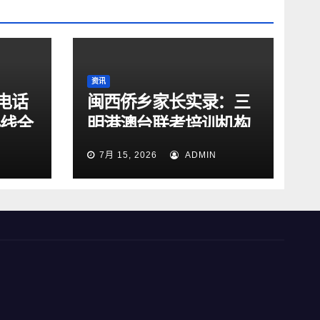
资讯
电话
闽西侨乡家长实录：三
热线全
明港澳台联考培训机构
升级
稀缺，跨城广州怎么
7月 15, 2026
ADMIN
选？