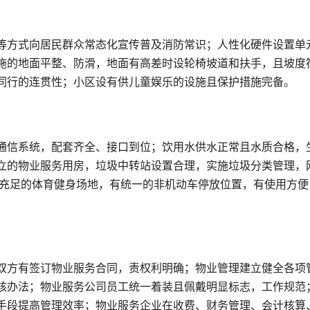
等方式向居民群众常态化宣传普及消防常识；人性化硬件设置单
施的地面平整、防滑，地面有高差时设轮椅坡道和扶手，且坡度
同行的连贯性；小区设有供儿童娱乐的设施且保护措施完备。
通信系统，配套齐全、接口到位；饮用水供水正常且水质合格，
立的物业服务用房，垃圾中转站设置合理，实施垃圾分类管理，
有充足的体育健身场地，有统一的非机动车停放位置，有使用方便
双方有签订物业服务合同，责权利明确；物业管理建立健全各项
核办法；物业服务公司员工统一着装且佩戴明显标志，工作规范
手段提高管理效率；物业服务企业在收费、财务管理、会计核算