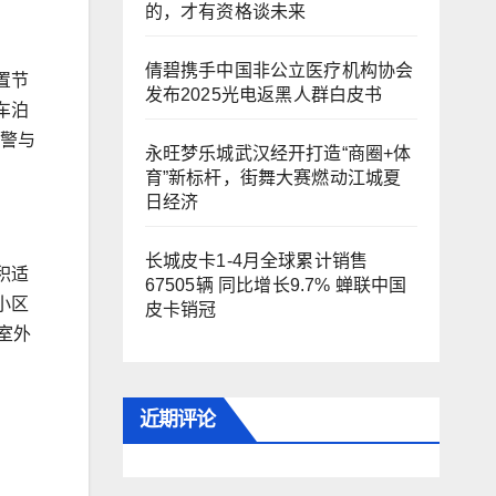
的，才有资格谈未来
倩碧携手中国非公立医疗机构协会
置节
发布2025光电返黑人群白皮书
车泊
报警与
永旺梦乐城武汉经开打造“商圈+体
育”新标杆，街舞大赛燃动江城夏
日经济
长城皮卡1-4月全球累计销售
积适
67505辆 同比增长9.7% 蝉联中国
小区
皮卡销冠
室外
近期评论