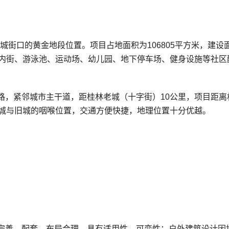
城街口的黄金地段位置。项目占地面积为106805平方米，建设
业内街、游泳池、运动场、幼儿园、地下停车场、健身设施等社区
路，紧邻城市主干道，距桂林老城（十字街）10公里，项目距离
新城与旧城的咽喉位置，交通方便快捷，地理位置十分优越。
完善、配套、布局合理，具有适用性、可变性；户外建筑设计因