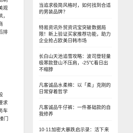
当追求极简风格时，如何找到合适
美观
的男装品牌？
筑，
商
特易资讯外贸资讯宝突破数据局
后排
限！新上验证买家推荐功能，助力
企业抢占欧美日韩市场
长白山天池追雪攻略：波司登轻量
极寒款登山不压肩，-25℃看日出
不缩脖
凡客诚品水柔棉：以「柔」克刚的
日常穿着哲学
设
要求
凡客诚品牛仔裤：一件基础款的自
务车
我修养
楼门
。
10·11加密大暴跌启示录：活下来