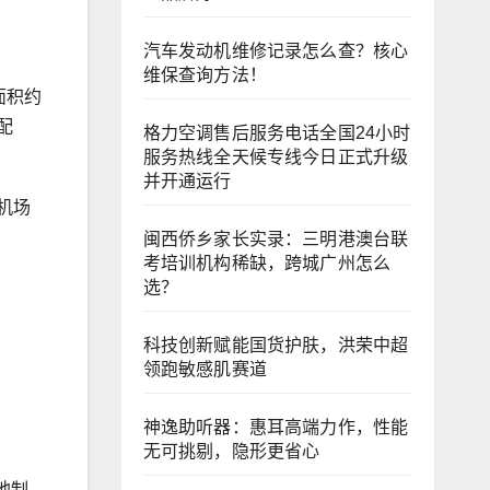
汽车发动机维修记录怎么查？核心
维保查询方法！
面积约
配
格力空调售后服务电话全国24小时
服务热线全天候专线今日正式升级
并开通运行
机场
闽西侨乡家长实录：三明港澳台联
考培训机构稀缺，跨城广州怎么
选？
科技创新赋能国货护肤，洪荣中超
领跑敏感肌赛道
神逸助听器：惠耳高端力作，性能
无可挑剔，隐形更省心
地制