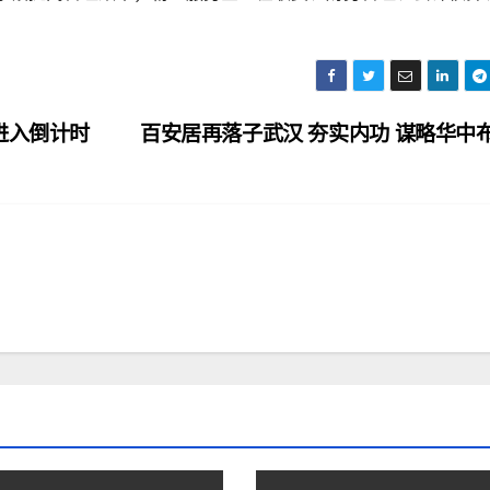
进入倒计时
百安居再落子武汉 夯实内功 谋略华中