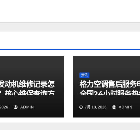
资讯
发动机维修记录怎
格力空调售后服务
？核心维保查询方
全国24小时服务热
天候专线今日正式
2026
ADMIN
7月 18, 2026
ADMIN
并开通运行