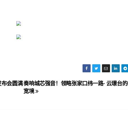
发布会圆满
奏响城芯强音！领略张家口纬一路· 云璟台
宽境