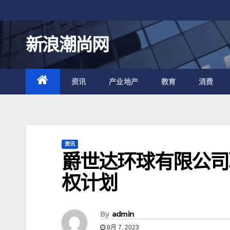
跳
至
内
新浪潮尚网
容
资讯
产业地产
教育
消费
资讯
爵世达环球有限公司
权计划
By
admin
8月 7, 2023