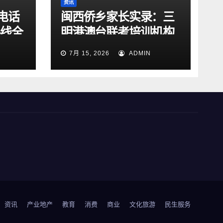
资讯
电话
闽西侨乡家长实录：三
热线全
明港澳台联考培训机构
升级
稀缺，跨城广州怎么
7月 15, 2026
ADMIN
选？
资讯
产业地产
教育
消费
商业
文化旅游
民生服务