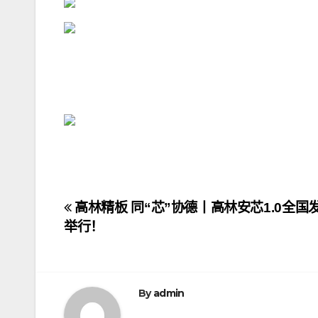
文
高林精板 同“芯”协德丨高林安芯1.0全国
举行！
章
导
航
By
admin