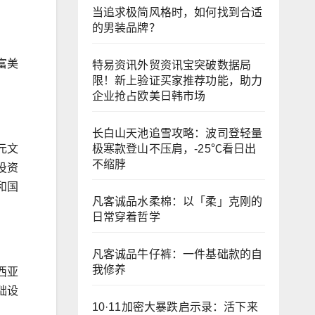
当追求极简风格时，如何找到合适
的男装品牌？
富美
特易资讯外贸资讯宝突破数据局
限！新上验证买家推荐功能，助力
企业抢占欧美日韩市场
长白山天池追雪攻略：波司登轻量
极寒款登山不压肩，-25℃看日出
元文
不缩脖
投资
和国
凡客诚品水柔棉：以「柔」克刚的
日常穿着哲学
凡客诚品牛仔裤：一件基础款的自
我修养
西亚
础设
10·11加密大暴跌启示录：活下来