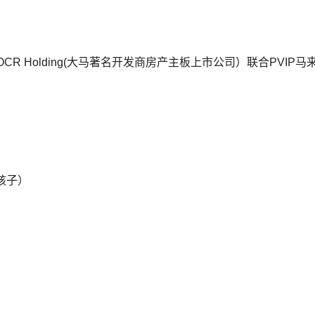
Bhd 携手 OCR Holding(大马著名开发商房产主板上市公司）联合PVIP
孩子）