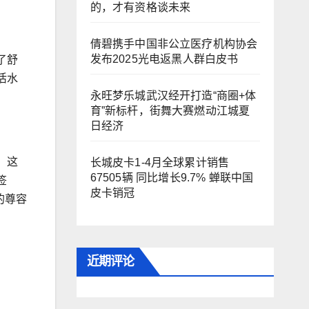
的，才有资格谈未来
倩碧携手中国非公立医疗机构协会
发布2025光电返黑人群白皮书
了舒
活水
永旺梦乐城武汉经开打造“商圈+体
育”新标杆，街舞大赛燃动江城夏
日经济
。这
长城皮卡1-4月全球累计销售
67505辆 同比增长9.7% 蝉联中国
签
皮卡销冠
的尊容
近期评论