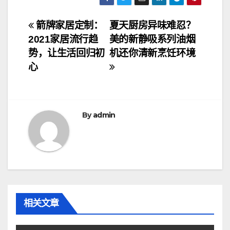
文
箭牌家居定制：
夏天厨房异味难忍？
2021家居流行趋
美的新静吸系列油烟
章
势，让生活回归初
机还你清新烹饪环境
导
心
航
By
admin
相关文章