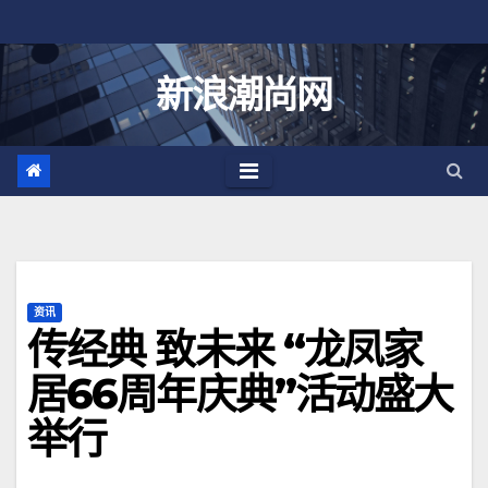
跳
至
内
新浪潮尚网
容
资讯
传经典 致未来 “龙凤家
居66周年庆典”活动盛大
举行