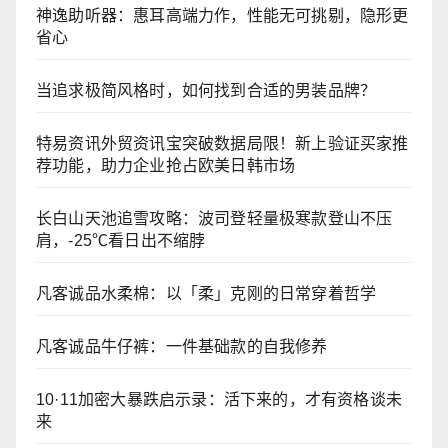
神逸助听器：惠耳高端力作，性能无可挑剔，隐形更
省心
当追求极简风格时，如何找到合适的男装品牌？
特易资讯外贸资讯宝突破数据局限！新上验证买家推
荐功能，助力企业抢占欧美日韩市场
长白山天池追雪攻略：波司登轻量极寒款登山不压
肩，-25℃看日出不缩脖
凡客诚品水柔棉：以「柔」克刚的日常穿着哲学
凡客诚品牛仔裤：一件基础款的自我修养
10·11加密大暴跌启示录：活下来的，才有资格谈未
来