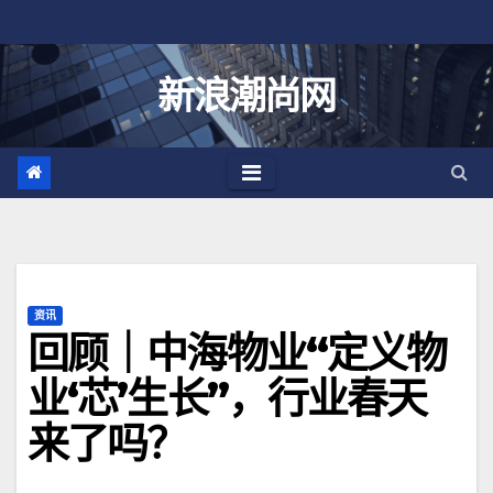
跳
至
内
新浪潮尚网
容
资讯
回顾｜中海物业“定义物
业‘芯’生长”，行业春天
来了吗？