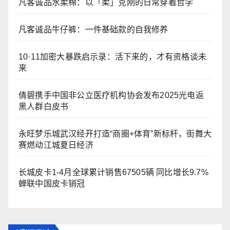
凡客诚品水柔棉：以「柔」克刚的日常穿着哲学
凡客诚品牛仔裤：一件基础款的自我修养
10·11加密大暴跌启示录：活下来的，才有资格谈未
来
倩碧携手中国非公立医疗机构协会发布2025光电返
黑人群白皮书
永旺梦乐城武汉经开打造“商圈+体育”新标杆，街舞大
赛燃动江城夏日经济
长城皮卡1-4月全球累计销售67505辆 同比增长9.7%
蝉联中国皮卡销冠