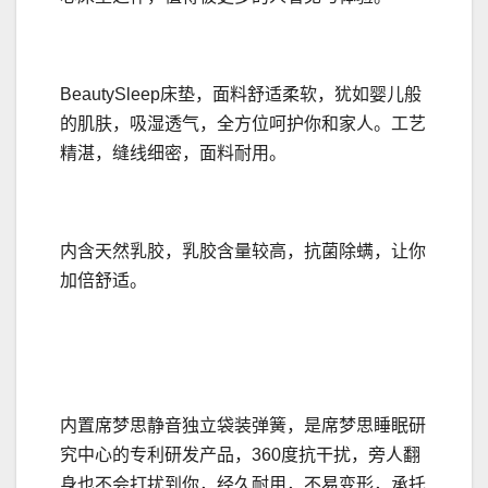
BeautySleep床垫，面料舒适柔软，犹如婴儿般
的肌肤，吸湿透气，全方位呵护你和家人。工艺
精湛，缝线细密，面料耐用。
内含天然乳胶，乳胶含量较高，抗菌除螨，让你
加倍舒适。
内置席梦思静音独立袋装弹簧，是席梦思睡眠研
究中心的专利研发产品，360度抗干扰，旁人翻
身也不会打扰到你，经久耐用，不易变形，承托