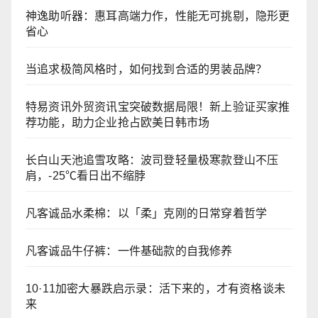
神逸助听器：惠耳高端力作，性能无可挑剔，隐形更
省心
当追求极简风格时，如何找到合适的男装品牌？
特易资讯外贸资讯宝突破数据局限！新上验证买家推
荐功能，助力企业抢占欧美日韩市场
长白山天池追雪攻略：波司登轻量极寒款登山不压
肩，-25℃看日出不缩脖
凡客诚品水柔棉：以「柔」克刚的日常穿着哲学
凡客诚品牛仔裤：一件基础款的自我修养
10·11加密大暴跌启示录：活下来的，才有资格谈未
来