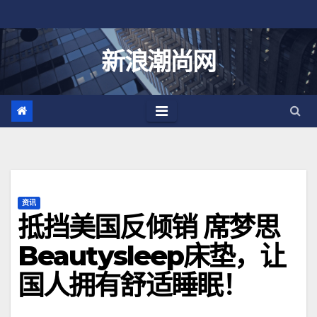
跳
至
内
新浪潮尚网
容
资讯
抵挡美国反倾销 席梦思
Beautysleep床垫，让
国人拥有舒适睡眠！